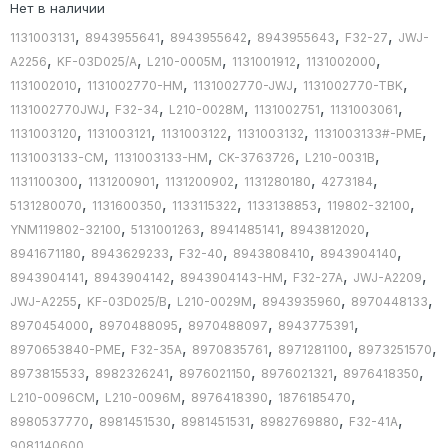
Нет в наличии
,
,
,
,
,
1131003131
8943955641
8943955642
8943955643
F32-27
JWJ-
,
,
,
,
,
A2256
KF-03D025/A
L210-0005M
1131001912
1131002000
,
,
,
,
1131002010
1131002770-HM
1131002770-JWJ
1131002770-TBK
,
,
,
,
,
1131002770JWJ
F32-34
L210-0028M
1131002751
1131003061
,
,
,
,
,
1131003120
1131003121
1131003122
1131003132
1131003133#-PME
,
,
,
,
1131003133-CM
1131003133-HM
CK-3763726
L210-0031B
,
,
,
,
,
1131100300
1131200901
1131200902
1131280180
4273184
,
,
,
,
,
5131280070
1131600350
1133115322
1133138853
119802-32100
,
,
,
,
YNM119802-32100
5131001263
8941485141
8943812020
,
,
,
,
,
8941671180
8943629233
F32-40
8943808410
8943904140
,
,
,
,
,
8943904141
8943904142
8943904143-HM
F32-27A
JWJ-A2209
,
,
,
,
,
JWJ-A2255
KF-03D025/B
L210-0029M
8943935960
8970448133
,
,
,
,
8970454000
8970488095
8970488097
8943775391
,
,
,
,
,
8970653840-PME
F32-35A
8970835761
8971281100
8973251570
,
,
,
,
,
8973815533
8982326241
8976021150
8976021321
8976418350
,
,
,
,
L210-0096CM
L210-0096M
8976418390
1876185470
,
,
,
,
,
8980537770
8981451530
8981451531
8982769880
F32-41A
9081140600