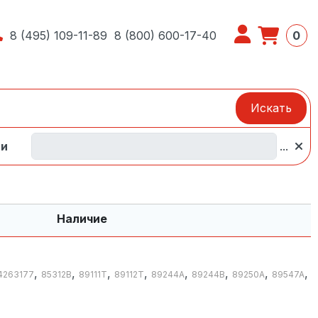
8 (495) 109-11-89
8 (800) 600-17-40
0
Искать
и
...
Наличие
,
,
,
,
,
,
,
,
4263177
85312B
89111T
89112T
89244A
89244B
89250A
89547A