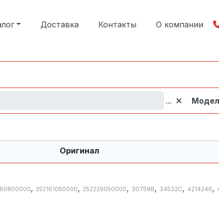
алог
Доставка
Контакты
О компании
...
Модел
Оригинал
,
,
,
,
,
,
160800000
252161050000
252229050000
30758B
34532C
4214246