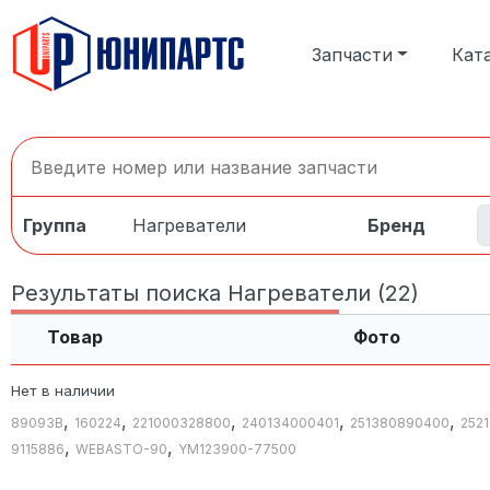
Запчасти
Кат
Группа
Нагреватели
Бренд
Результаты поиска Нагреватели (22)
Товар
Фото
Нет в наличии
,
,
,
,
,
89093B
160224
221000328800
240134000401
251380890400
252
,
,
9115886
WEBASTO-90
YM123900-77500