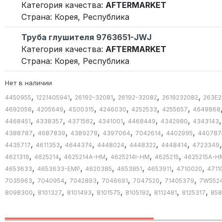
Категория качества:
AFTERMARKET
Страна: Корея, Республика
Труба глушителя 9763651-JWJ
Категория качества:
AFTERMARKET
Страна: Корея, Республика
Нет в наличии
,
,
,
,
,
4450955
1221405941
26192-32081
26192-32082
2619232082
263E2
,
,
,
,
,
,
4692058
4205649
4S00315
4246030
4252533
4255657
4649868
,
,
,
,
,
,
4468451
4338357
4371562
4341001
4468449
4342980
4343143
,
,
,
,
,
,
4388787
4687839
4389278
4397064
7042614
4402995
440787
,
,
,
,
,
,
4435717
4611353
4644374
4448024
4448322
4448414
4723349
,
,
,
,
,
4621319
4625214
4625214A-HM
4625214I-HM
4625215
4625215A-H
,
,
,
,
,
,
4653633
4653633-EMP
4620385
4653851
4653911
4710020
4711
,
,
,
,
,
,
7035963
7040954
7042893
7046691
7047520
71405379
7W552
,
,
,
,
,
,
,
8098300
8101327
8101493
8101575
8105192
8112481
8125317
858