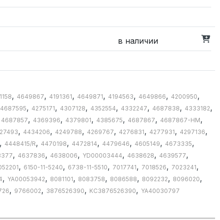
в наличии
,
,
,
,
,
,
,
1158
4649867
4191361
4649871
4194563
4649866
4200950
,
,
,
,
,
,
,
4687595
4275171
4307128
4352554
4332247
4687838
4333182
,
,
,
,
,
,
,
4687857
4369396
4379801
4385675
4687867
4687867-HM
,
,
,
,
,
,
,
27493
4434206
4249788
4269767
4276831
4277931
4297136
,
,
,
,
,
,
,
4448415/R
4470198
4472814
4479646
4605149
4673335
,
,
,
,
,
,
3377
4637836
4638006
YD00003444
4638628
4639577
,
,
,
,
,
,
052201
6150-11-5240
6738-11-5510
7017741
7018526
7023241
,
,
,
,
,
,
,
4
YA00053942
8081101
8083758
8086588
8092232
8096020
,
,
,
,
726
9766002
3876526390
KC3876526390
YA40030797