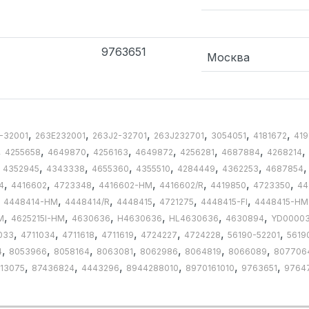
9763651
Москва
,
,
,
,
,
,
-32001
263E232001
263J2-32701
263J232701
3054051
4181672
419
,
,
,
,
,
,
,
,
4255658
4649870
4256163
4649872
4256281
4687884
4268214
,
,
,
,
,
,
,
4352945
4343338
4655360
4355510
4284449
4362253
4687854
,
,
,
,
,
,
,
4
4416602
4723348
4416602-HM
4416602/R
4419850
4723350
44
,
,
,
,
,
,
4448414-HM
4448414/R
4448415
4721275
4448415-FI
4448415-HM
,
,
,
,
,
,
M
4625215I-HM
4630636
H4630636
HL4630636
4630894
YD0000
,
,
,
,
,
,
,
033
4711034
4711618
4711619
4724227
4724228
56190-52201
5619
,
,
,
,
,
,
,
4
8053966
8058164
8063081
8062986
8064819
8066089
807706
,
,
,
,
,
,
13075
87436824
4443296
8944288010
8970161010
9763651
9764