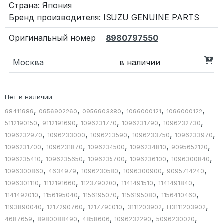
Страна: Япония
Бренд производителя: ISUZU GENUINE PARTS
8980797550
Москва
в наличии
Нет в наличии
,
,
,
,
,
98411989
0956902260
0956903380
1096000121
1096000122
,
,
,
,
,
5112190150
9112191690
1096231770
1096231790
1096232730
,
,
,
,
,
1096232970
1096233000
1096233590
1096233750
1096233970
,
,
,
,
,
1096231700
1096231870
1096234500
1096234810
9095652120
,
,
,
,
,
1096235410
1096235650
1096235700
1096236100
1096300840
,
,
,
,
,
1096300860
4634979
1096230580
1096300900
9095714240
,
,
,
,
,
1096301110
1112191660
1123790200
1141491510
1141491840
,
,
,
,
,
1141492010
1156195040
1156195070
1156195080
1156410460
,
,
,
,
,
1193890040
1217290760
1217790010
3111203902
H3111203902
,
,
,
,
,
4687659
8980088490
4858606
1096232290
5096230020