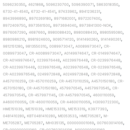
,
,
,
,
,
5096230350
4621868
5096230700
5096390071
5863018350
,
,
,
,
6732-41-4540
6732-41-4541
87433962
8941236231
,
,
,
,
8943996890
8970269180
8971682001
8972207400
,
,
,
,
8972409750
8973561500
8973694040
8973841300-NOK
,
,
,
,
,
8976067290
4687660
8980088420
8980088430
8980595080
,
,
,
,
,
8980986210
8981924600
9095714120
9141490260
9141490261
,
,
,
,
9812151280
9813550310
0089973047
A0089973047
CR-
,
,
,
,
0089973047
CR-A0089973047
A0149974647
CR-0149974647
,
,
,
,
CR-A0149974647
0239976448
A0239976448
CR-0239976448
,
,
,
,
CR-A0239976448
0239976548
A0239976548
CR-0239976548
,
,
,
,
CR-A0239976548
0249972848
A0249972848
CR-0249972848
,
,
,
,
A4570110259
CR-4570110259
CR-A4570110259
A4570150180
CR-
,
,
,
,
4570150180
CR-A4570150180
4579970545
A4579970545
CR-
,
,
,
,
4579970545
CR-4579971145
CR-A4579970545
4600110059
,
,
,
,
A4600110059
CR-4600110059
CR-A4600110059
H3090722300
,
,
,
,
,
HME151039
ME151039
HME153319
ME153319
K3977393
,
,
,
,
0481410280
KBT0481410280
ME053533
HME705287
M-
,
,
,
,
,
ME705287
ME705287
MH035135
000000001069
007603014106
,
,
,
CR-000000001069
CR-007603014106
N000000001069